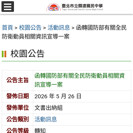
跳
至
選
單
主
首頁
>
校園公告
>
活動訊息
>
函轉國防部有關全民
要
防衛動員相關資訊宣導一案
內
容
校園公告
區
函轉國防部有關全民防衛動員相關資
公告主旨
訊宣導一案
發佈日期
2026 年 5 月 26 日
發佈單位
文書出納組
公告類別
活動訊息
公告等級
轉知