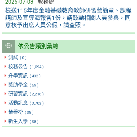
2026-07-08
教務處
檢送115年度金融基礎教育教師研習營簡章、課程
講師及宣導海報各1份，請鼓勵相關人員參與，同
意核予出席人員公假，請查照。
依公告類別彙總
測試
( 0 )
校務公告
( 1,094 )
升學資訊
( 432 )
獎助學金
( 69 )
研習資訊
( 2,216 )
活動訊息
( 3,703 )
榮譽榜
( 38 )
新生入學
( 38 )