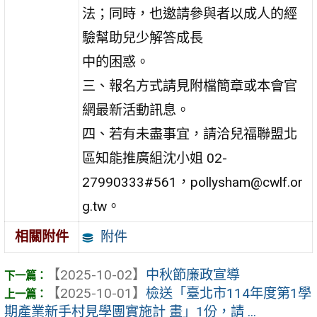
法；同時，也邀請參與者以成人的經
驗幫助兒少解答成長
中的困惑。
三、報名方式請見附檔簡章或本會官
網最新活動訊息。
四、若有未盡事宜，請洽兒福聯盟北
區知能推廣組沈小姐 02-
27990333#561，pollysham@cwlf.or
g.tw。
附件
相關附件
【2025-10-02】
中秋節廉政宣導
【2025-10-01】
檢送「臺北市114年度第1學
期產業新手村見學團實施計 畫」1份，請 ...