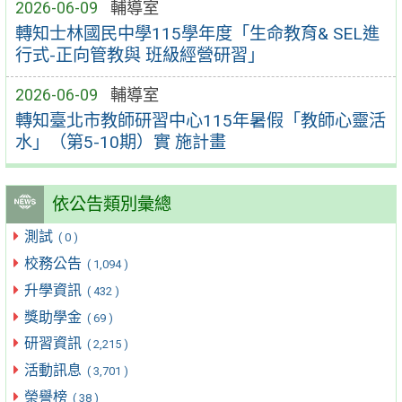
2026-06-09
輔導室
轉知士林國民中學115學年度「生命教育& SEL進
行式-正向管教與 班級經營研習」
2026-06-09
輔導室
轉知臺北市教師研習中心115年暑假「教師心靈活
水」（第5-10期）實 施計畫
依公告類別彙總
測試
( 0 )
校務公告
( 1,094 )
升學資訊
( 432 )
獎助學金
( 69 )
研習資訊
( 2,215 )
活動訊息
( 3,701 )
榮譽榜
( 38 )