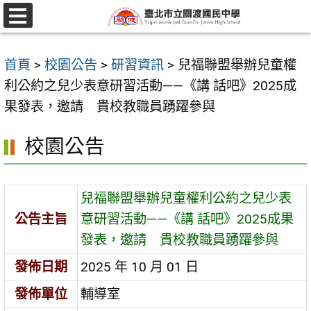
跳
至
選
單
主
首頁
>
校園公告
>
研習資訊
>
兒福聯盟舉辦兒童權
要
利公約之兒少表意研習活動——《講 話吧》2025成
內
果發表，邀請 貴校教職員踴躍參與
容
區
校園公告
兒福聯盟舉辦兒童權利公約之兒少表
公告主旨
意研習活動——《講 話吧》2025成果
發表，邀請 貴校教職員踴躍參與
發佈日期
2025 年 10 月 01 日
發佈單位
輔導室