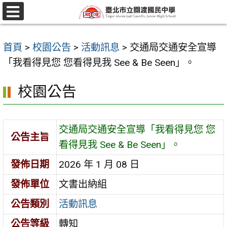
跳
至
選
單
主
首頁
>
校園公告
>
活動訊息
>
交通局交通安全宣導
要
「我看得見您 您看得見我 See & Be Seen」。
內
容
校園公告
區
交通局交通安全宣導「我看得見您 您
公告主旨
看得見我 See & Be Seen」。
發佈日期
2026 年 1 月 08 日
發佈單位
文書出納組
公告類別
活動訊息
公告等級
轉知