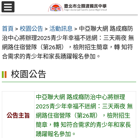
跳
至
選
單
主
首頁
>
校園公告
>
活動訊息
>
中亞聯大網 路成癮防
要
治中心將辦理2025青少年幸福不迷網：三天兩夜 無
內
網路住宿營隊（第26期），檢附招生簡章，轉 知符
容
合需求的青少年和家長踴躍報名參加。
區
校園公告
中亞聯大網 路成癮防治中心將辦理
2025青少年幸福不迷網：三天兩夜 無
公告主旨
網路住宿營隊（第26期），檢附招生
簡章，轉 知符合需求的青少年和家長
踴躍報名參加。