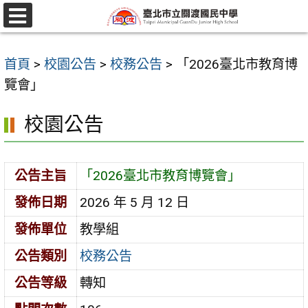
跳
至
選
單
主
首頁
>
校園公告
>
校務公告
>
「2026臺北市教育博
要
覽會」
內
容
校園公告
區
公告主旨
「2026臺北市教育博覽會」
發佈日期
2026 年 5 月 12 日
發佈單位
教學組
公告類別
校務公告
公告等級
轉知