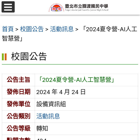
跳
至
選
單
主
首頁
>
校園公告
>
活動訊息
>
「2024夏令營-AI人工
要
智慧營」
內
容
校園公告
區
公告主旨
「2024夏令營-AI人工智慧營」
發佈日期
2024 年 4 月 24 日
發佈單位
設備資訊組
公告類別
活動訊息
公告等級
轉知