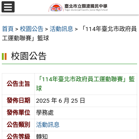
跳
至
選
單
主
首頁
>
校園公告
>
活動訊息
>
「114年臺北市政府員
要
工運動聯賽」籃球
內
容
校園公告
區
「114年臺北市政府員工運動聯賽」籃
公告主旨
球
發佈日期
2025 年 6 月 25 日
發佈單位
學務處
公告類別
活動訊息
公告等級
轉知