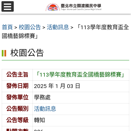
跳
至
選
單
主
首頁
>
校園公告
>
活動訊息
>
「113學年度教育盃全
要
國橋藝錦標賽」
內
容
校園公告
區
公告主旨
「113學年度教育盃全國橋藝錦標賽」
發佈日期
2025 年 1 月 03 日
發佈單位
學務處
公告類別
活動訊息
公告等級
轉知