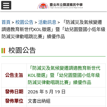
跳
至
選
單
主
首頁
>
校園公告
>
活動訊息
>
「防減災及氣候變遷
要
調適教育新世代KOL徵選」暨「幼兒園暨國小低年級
內
防減災律動唱跳比賽」績優作品
容
區
校園公告
「防減災及氣候變遷調適教育新世代
公告主旨
KOL徵選」暨「幼兒園暨國小低年級
防減災律動唱跳比賽」績優作品
發佈日期
2026 年 5 月 19 日
發佈單位
文書出納組