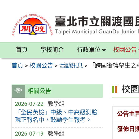
跳
至
主
要
內
首頁
學校簡介
行政單位
校園公告
容
區
首頁
>
校園公告
>
活動訊息
>
「跨國銜轉學生之
校
相關公告
2026-07-22
教學組
「全民英檢」中級、中高級測驗
公告主
現正報名中，鼓勵學生報考。
發佈日
2026-07-19
教學組