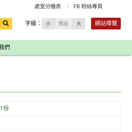
處室分機表
FB 粉絲專頁
送出
字級：
網站導覽
小
預設
大
搜
尋：
我們
1份