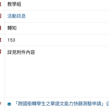
位
教學組
別
活動訊息
級
轉知
數
153
容
詳見附件內容
「跨國銜轉學生之華語文能力快篩測驗申請」
件