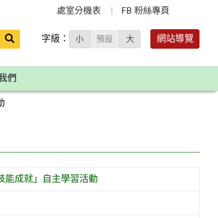
處室分機表
FB 粉絲專頁
送出
字級：
網站導覽
小
預設
大
搜
尋：
我們
動
跨域技能成就」自主學習活動