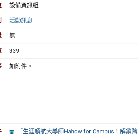
位
設備資訊組
別
活動訊息
級
無
數
339
容
如附件。
「生涯領航大導師Hahow for Campus！解
件