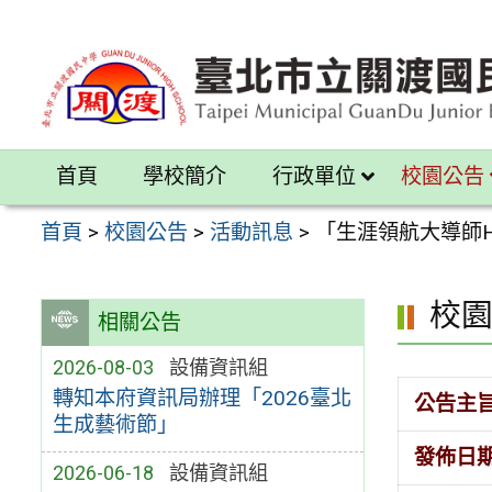
跳
至
主
要
內
首頁
學校簡介
行政單位
校園公告
容
區
首頁
>
校園公告
>
活動訊息
>
「生涯領航大導師Ha
校
相關公告
2026-08-03
設備資訊組
轉知本府資訊局辦理「2026臺北
公告主
生成藝術節」
發佈日
2026-06-18
設備資訊組