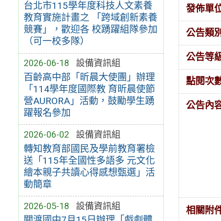
台北市115學年度科技人文素養
發佈單
教育實施計畫之 「跨域創新素養
競賽」，歡迎各 校踴躍組隊參加
公告類
（可一校多隊）
公告等
2026-06-18
設備資訊組
百齡高中部「昕晨大使團」辦理
點閱次
「114學年度國際教 育昕晨使節
營AURORA」活動，鼓勵學生踴
公告內
躍報名參加
2026-06-02
設備資訊組
轉知教育部國民及學前教育署檢
送「115年全國性多語多 元文化
繪本親子共讀心得感想甄選」活
動簡章
2026-05-18
設備資訊組
相關附
關渡國中7月15日辦理「戲劇體