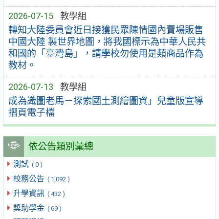
2026-07-15
教學組
轉知大陸委員會近日接獲民眾陳情國內賣場販售
中國大陸 製世界地圖，將我國標示為中華人民共
和國的「臺灣島」，請學校勿使用是類商品作為
教材。
2026-07-13
教學組
成為識圖老馬－探索國土測繪圖資」兒童版宣導
摺頁電子檔
依公告類別彙總
測試
( 0 )
校務公告
( 1,092 )
升學資訊
( 432 )
獎助學金
( 69 )