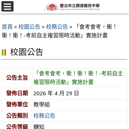
跳
至
選
單
主
首頁
>
校園公告
>
校務公告
>
「會考會考，衝！
要
衝！衝！-考前自主複習限時活動」實施計畫
內
容
校園公告
區
「會考會考，衝！衝！衝！-考前自主
公告主旨
複習限時活動」實施計畫
發佈日期
2026 年 4 月 29 日
發佈單位
教學組
公告類別
校務公告
公告等級
轉知