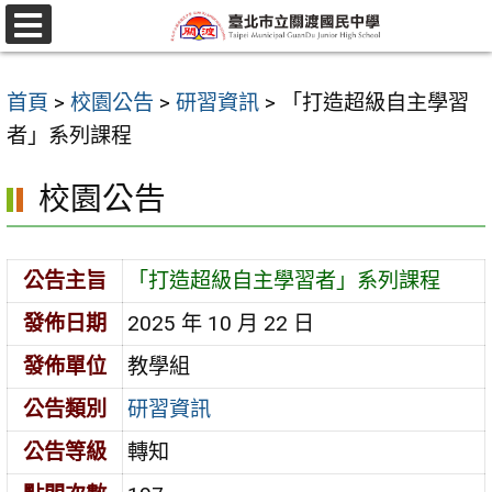
跳
至
選
單
主
首頁
>
校園公告
>
研習資訊
>
「打造超級自主學習
要
者」系列課程
內
容
校園公告
區
公告主旨
「打造超級自主學習者」系列課程
發佈日期
2025 年 10 月 22 日
發佈單位
教學組
公告類別
研習資訊
公告等級
轉知