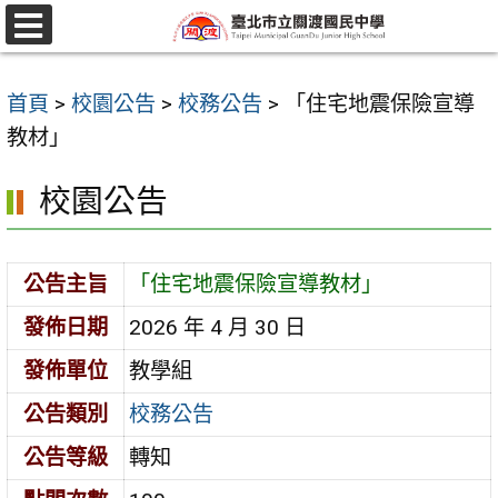
跳
至
選
單
主
首頁
>
校園公告
>
校務公告
>
「住宅地震保險宣導
要
教材」
內
容
校園公告
區
公告主旨
「住宅地震保險宣導教材」
發佈日期
2026 年 4 月 30 日
發佈單位
教學組
公告類別
校務公告
公告等級
轉知